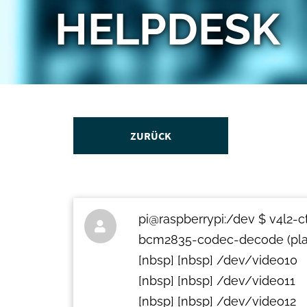
HELPDESK
ZURÜCK
pi@raspberrypi:/dev $ v4l2-ct

bcm2835-codec-decode (pla
[nbsp] [nbsp] /dev/video10
[nbsp] [nbsp] /dev/video11
[nbsp] [nbsp] /dev/video12