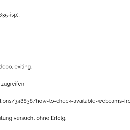
35-isp):
eo0, exiting.
zugreifen.
stions/348838/how-to-check-available-webcams-f
itung versucht ohne Erfolg.