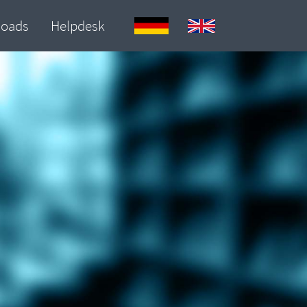
loads
Helpdesk