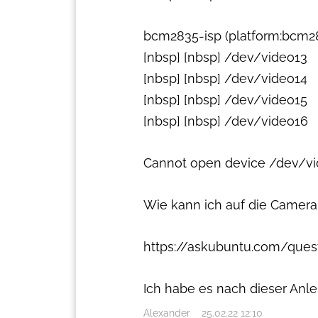
bcm2835-isp (platform:bcm28
[nbsp] [nbsp] /dev/video13
[nbsp] [nbsp] /dev/video14
[nbsp] [nbsp] /dev/video15
[nbsp] [nbsp] /dev/video16
Cannot open device /dev/vid
Wie kann ich auf die Camera 
https://askubuntu.com/que
Ich habe es nach dieser Anle
Alexander
25.02.22 12:10